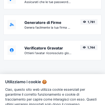
Assicurati che le tue password siano abbastanza sicure.
Generatore di Firme
1,781
Genera facilmente la tua firma personalizzata e scaricala con facilità.
Verificatore Gravatar
1,744
Ottieni l'avatar riconosciuto globalmente da gravatar.com per qualsiasi email.
Utilizziamo i cookie 🍪
Ciao, questo sito web utilizza cookie essenziali per
garantirne il corretto funzionamento e cookie di
Copyright © 2026 OneTools.it. Powered by
Renato
tracciamento per capire come interagisci con esso. Questi
Brunetti
ultimi verranno impostati solo dopo il consenso.