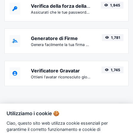
Verifica della forza della password
1,945
Assicurati che le tue password siano abbastanza sicure.
Generatore di Firme
1,781
Genera facilmente la tua firma personalizzata e scaricala con facilità.
Verificatore Gravatar
1,745
Ottieni l'avatar riconosciuto globalmente da gravatar.com per qualsiasi email.
Utilizziamo i cookie 🍪
Ciao, questo sito web utilizza cookie essenziali per
garantirne il corretto funzionamento e cookie di
Copyright © 2026 OneTools.it. Powered by
Renato