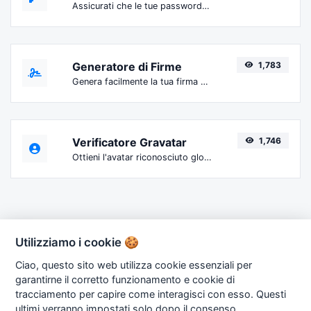
Assicurati che le tue password siano abbastanza sicure.
Generatore di Firme
1,783
Genera facilmente la tua firma personalizzata e scaricala con facilità.
Verificatore Gravatar
1,746
Ottieni l'avatar riconosciuto globalmente da gravatar.com per qualsiasi email.
Utilizziamo i cookie 🍪
Ciao, questo sito web utilizza cookie essenziali per
garantirne il corretto funzionamento e cookie di
Copyright © 2026 OneTools.it. Powered by
Renato
tracciamento per capire come interagisci con esso. Questi
Brunetti
ultimi verranno impostati solo dopo il consenso.